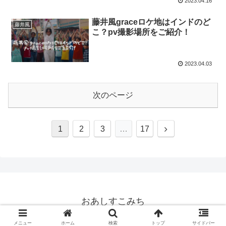
2023.04.16
藤井風graceロケ地はインドのど
藤井風
こ？pv撮影場所をご紹介！
2023.04.03
次のページ
1
2
3
…
17
おあしすこみち
© 2021 おあしすこみち.
メニュー
ホーム
検索
トップ
サイドバー