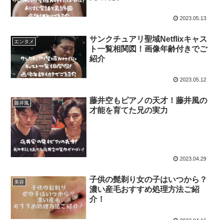
2023.05.13
サンクチュアリ聖域Netflixキャス
エンタメ
ト一覧相関図！画像年齢付きでご
紹介
2023.05.12
藤井空もピアノの天才！藤井風の
藤井風
才能を育てた兄の実力
2023.04.29
子供の髭剃り女の子はいつから？
美容
濃い産毛おすすめ処理方法ご紹
介！