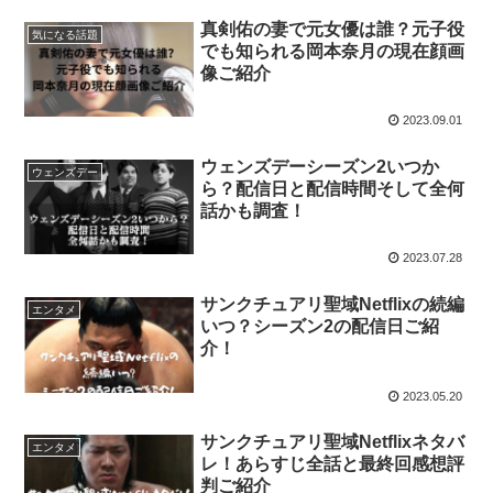
真剣佑の妻で元女優は誰？元子役
気になる話題
でも知られる岡本奈月の現在顔画
像ご紹介
2023.09.01
ウェンズデーシーズン2いつか
ウェンズデー
ら？配信日と配信時間そして全何
話かも調査！
2023.07.28
サンクチュアリ聖域Netflixの続編
エンタメ
いつ？シーズン2の配信日ご紹
介！
2023.05.20
サンクチュアリ聖域Netflixネタバ
エンタメ
レ！あらすじ全話と最終回感想評
判ご紹介