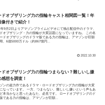
ードオブザリング力の指輪キャスト相関図一覧！年
画像付きで紹介！
22年9月2日よりアマゾンプライムビデオにて独占配信中のドラマ、
ドオブザリング・力の指輪が大変話題になっていますね。 この名
ードオブザリングのドラマ版である力の指輪は、アマゾンが巨額
用、6億5000万ドル（約867憶円...
2022.10.30
ードオブザリング力の指輪つまらない？難しいし嫌
の感想を調査！
ゾンの超力作であるドラマ・ロードオブザリング力の指輪が大変
になっています。 一方、つまらない、難しいし嫌いという声もあ
ど本当かなと思ったあなた、必見です。 ロードオブザリングのド
版である力の指輪は、アマゾンが巨額...