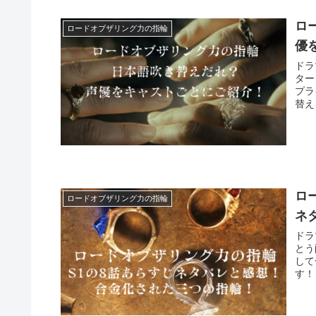
ロ
ロードオブザリング力の指輪
優
ドラ
ター
プラ
替え
ロ
ロードオブザリング力の指輪
ネ
ドラ
とう
して
す！