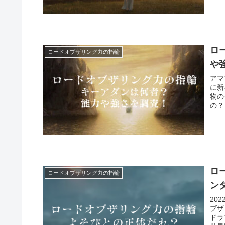
ロ
ロードオブザリング力の指輪
や
アマ
に新
物の
の？
ロ
ロードオブザリング力の指輪
ン
20
ブザ
ドラ