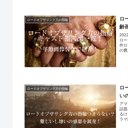
ロ
ロードオブザリング力の指輪
齢
20
ロー
作ロ
の費
ロ
ロードオブザリング力の指輪
い
アマ
話題
るけ
ラマ