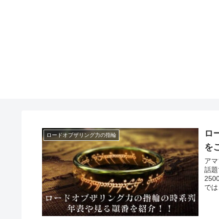
ロ
ロードオブザリング力の指輪
を
アマ
話題
25
では