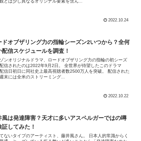
観とは少し異なるオリジナル要素を含ん...
2022.10.24
ードオブザリング力の指輪シーズン2いつから？全何
か配信スケジュールを調査！
ゾンオリジナルドラマ、ロードオブザリング力の指輪の初シーズ
配信されたのは2022年9月2日。 全世界が待望したこのドラマ
配信日初日に同社史上最高視聴者数2500万人を突破。 配信された
週末には全米のストリーミング...
2022.10.22
井風は発達障害？天才に多いアスペルガーではの噂
検証してみた！
てないタイプのアーティスト、藤井風さん。 日本人的常識からく