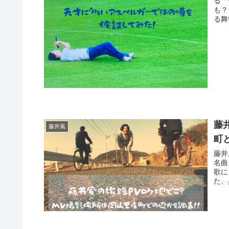
る「
も？
る舞
藤
藤井風
町
藤井
名曲
歌に
た、