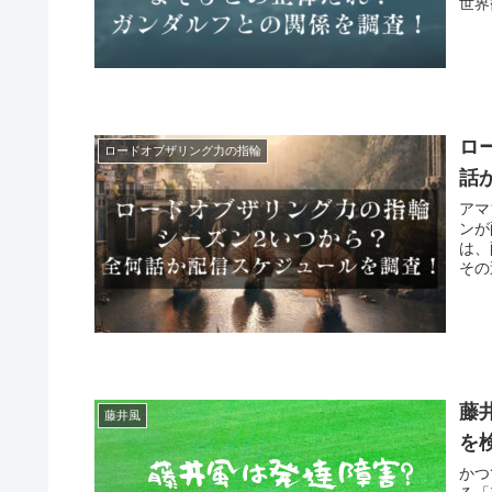
世界
ロ
ロードオブザリング力の指輪
話
アマ
ンが
は、
その
藤
藤井風
を
かつ