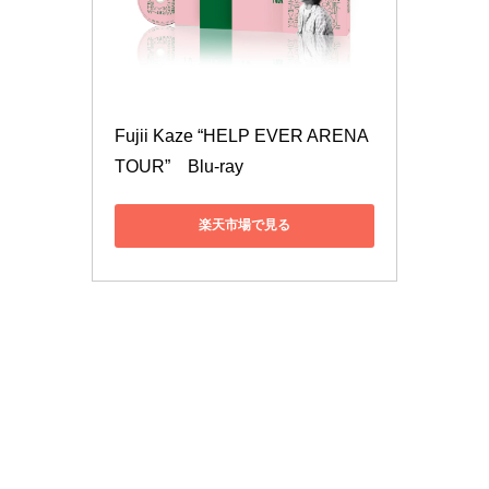
Fujii Kaze “HELP EVER ARENA 
TOUR”　Blu-ray
楽天市場で見る