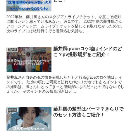
2022年秋、藤井風さんのスタジアムライブチケット、今度こそ絶対
に取りたいと思っているあなた、必見です。 2022年夏の藤井風さん
アローンアットホームライブチケットを惜しくも取れなかったので、
次のライブには絶対行くぞと意気込む気持ち、...
藤井風graceロケ地はインドのど
藤井風
こ？pv撮影場所をご紹介！
藤井風さん自身の魂の旅を表現したともとれるgraceのロケ地は、イ
ンドです。 幼少の頃にご両親と訪れたゆかりの地でもあるインドで
の撮影は、風さんにとってきっと感慨深いものだったのではないでし
ょうか。 そのインドのpv撮影場所はど...
藤井風の髪型はパーマ？きらりで
藤井風
のセット方法もご紹介！