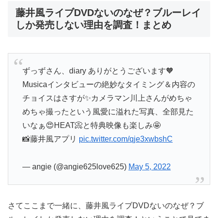
藤井風ライブDVDないのなぜ？ブルーレイ
しか発売しない理由を調査！まとめ
ずっずさん、diary ありがとうございます🧡
Musicaインタビューの絶妙なタイミング＆内容の
チョイスはさすが✨カメラマン川上さんがめちゃ
めちゃ撮ったという風愛に溢れた写真、全部見た
いなぁ😍HEAT📀と特典映像も楽しみ🤩
📸藤井風アプリ
pic.twitter.com/qje3xwbshC
— angie (@angie625love625)
May 5, 2022
さてここまで一緒に、藤井風ライブDVDないのなぜ？ブ