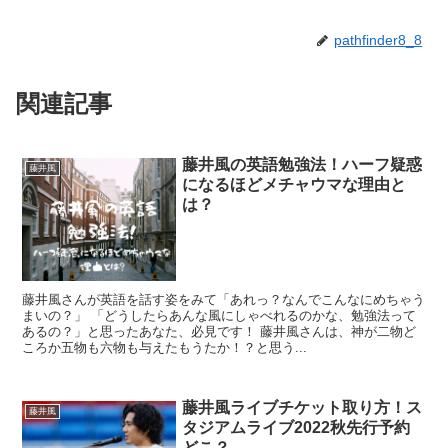
pathfinder8_8
関連記事
藤井風の英語勉強法！ハーフ疑惑
藤井風
になるほどメチャウマな理由と
は？
藤井風さんが英語を話す姿をみて「あれっ？なんでこんなにめちゃう
まいの？」 「どうしたらあんな風にしゃべれるのかな、勉強法って
あるの？」と思ったあなた、必見です！ 藤井風さんは、神が二物ど
ころか五物も六物も与えたもうたか！？と思う...
藤井風ライブチケット取り方！ス
藤井風
タジアムライブ2022秋先行予約
どこ？