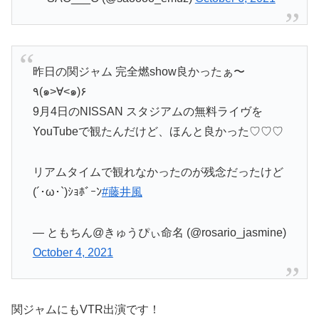
昨日の関ジャム 完全燃show良かったぁ〜
٩(๑>∀<๑)۶
9月4日のNISSAN スタジアムの無料ライヴを
YouTubeで観たんだけど、ほんと良かった♡♡♡
リアムタイムで観れなかったのが残念だったけど
(´･ω･`)ｼｮﾎﾞｰﾝ
#藤井風
— ともちん@きゅうぴぃ命名 (@rosario_jasmine)
October 4, 2021
関ジャムにもVTR出演です！