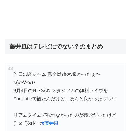
藤井風はテレビにでない？のまとめ
昨日の関ジャム 完全燃show良かったぁ〜
٩(๑>∀<๑)۶
9月4日のNISSAN スタジアムの無料ライヴを
YouTubeで観たんだけど、ほんと良かった♡♡♡
リアムタイムで観れなかったのが残念だったけど
(´･ω･`)ｼｮﾎﾞｰﾝ
#藤井風