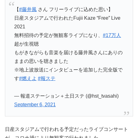
【
#藤井風
さん フリーライブに込めた思い】
日産スタジアムで行われたFujii Kaze “Free” Live
2021
無料招待の予定が無観客ライブになり、
#17万人
超が生視聴
もがきながらも音楽を届ける藤井風さんにありの
ままの思いを聴きました
※地上波放送にインタビューを追加した完全版で
す
#燃えよ
#報ステ
— 報道ステーション＋土日ステ (@hst_tvasahi)
September 6, 2021
日産スタジアムで行われる予定だったライブコンサート
が、コロナ禍により無観客で行われました。