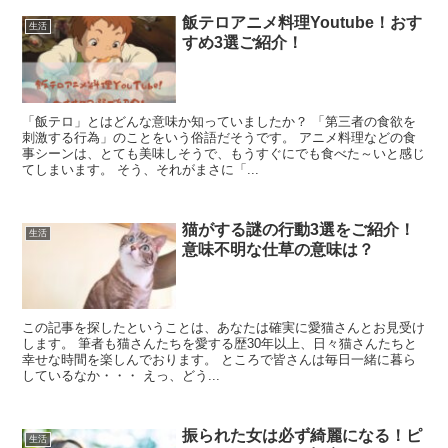
飯テロアニメ料理Youtube！おす
生活
すめ3選ご紹介！
「飯テロ」とはどんな意味か知っていましたか？ 「第三者の食欲を
刺激する行為」のことをいう俗語だそうです。 アニメ料理などの食
事シーンは、とても美味しそうで、もうすぐにでも食べた～いと感じ
てしまいます。 そう、それがまさに「...
猫がする謎の行動3選をご紹介！
生活
意味不明な仕草の意味は？
この記事を探したということは、あなたは確実に愛猫さんとお見受け
します。 筆者も猫さんたちを愛する歴30年以上、日々猫さんたちと
幸せな時間を楽しんでおります。 ところで皆さんは毎日一緒に暮ら
しているなか・・・ えっ、どう...
振られた女は必ず綺麗になる！ピ
生活