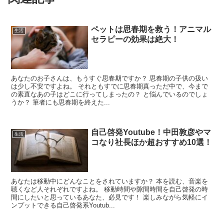
ペットは思春期を救う！アニマル
生活
セラピーの効果は絶大！
あなたのお子さんは、もうすぐ思春期ですか？ 思春期の子供の扱い
は少し不安ですよね。 それともすでに思春期真っただ中で、今まで
の素直なあの子はどこに行ってしまったの？ と悩んでいるのでしょ
うか？ 筆者にも思春期を終えた...
自己啓発Youtube！中田敦彦やマ
生活
コなり社長ほか超おすすめ10選！
あなたは移動中にどんなことをされていますか？ 本を読む、音楽を
聴くなど人それぞれですよね。 移動時間や隙間時間を自己啓発の時
間にしたいと思っているあなた、必見です！ 楽しみながら気軽にイ
ンプットできる自己啓発系Youtub...