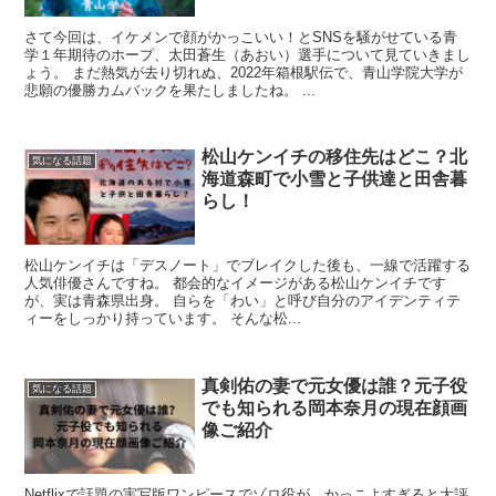
さて今回は、イケメンで顔がかっこいい！とSNSを騒がせている青
学１年期待のホープ、太田蒼生（あおい）選手について見ていきまし
ょう。 まだ熱気が去り切れぬ、2022年箱根駅伝で、青山学院大学が
悲願の優勝カムバックを果たしましたね。 ...
松山ケンイチの移住先はどこ？北
気になる話題
海道森町で小雪と子供達と田舎暮
らし！
松山ケンイチは「デスノート」でブレイクした後も、一線で活躍する
人気俳優さんですね。 都会的なイメージがある松山ケンイチです
が、実は青森県出身。 自らを「わい」と呼び自分のアイデンティテ
ィーをしっかり持っています。 そんな松...
真剣佑の妻で元女優は誰？元子役
気になる話題
でも知られる岡本奈月の現在顔画
像ご紹介
Netflixで話題の実写版ワンピースでゾロ役が、かっこよすぎると大評