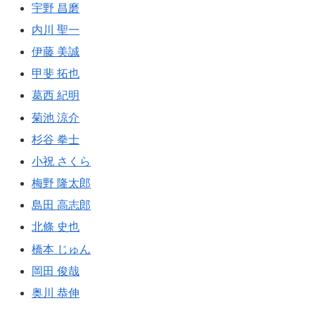
宇野 昌磨
内川 聖一
伊藤 美誠
甲斐 拓也
葛西 紀明
菊池 涼介
杉谷 拳士
小祝 さくら
梅野 隆太郎
島田 高志郎
北條 史也
橋本 じゅん
岡田 俊哉
奥川 恭伸