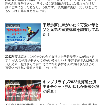
判の新田真剣佑さん。 そういえば真剣佑の妻は元女優だったけど
誰？と気になったあなた、必見です。 真剣佑の妻は、元子役として
も知られる岡本奈月さんです。 ...
平野歩夢に姉がいた？可愛い母と
気になる話題
父と兄弟の家族構成を調査してみ
た！
2022年度北京オリンピックの金メダリスト平野歩夢さんが熱いで
す！ そんな平野歩夢さんに姉がいるらしい？ 平野歩夢さんは確か男
３人兄弟、お姉さんて誰？ そこで平野歩夢さんのお姉さんはじめ、
可愛いと評判の母親と父親、そして兄...
キンプリライブ2022北海道公演
気になる話題
中止チケット払い戻しか振替公演
か調査！
2022年8月6日北海道でのキンプリライブ中にスモークを出す機材か