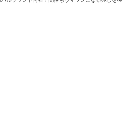
輪ハルブランド何者？闇落ちヴィランになる兆しを検