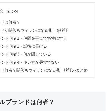
次
ンドは何者？
ンドが闇落ちヴィランになる兆しを検証
ランド何者1・仲間を平気で犠牲にする
ランド何者2・話術に長ける
ランド何者3・何か隠している
ランド何者4・キレ方が尋常でない
ンド何者？闇落ちヴィランになる兆し検証のまとめ
ルブランドは何者？